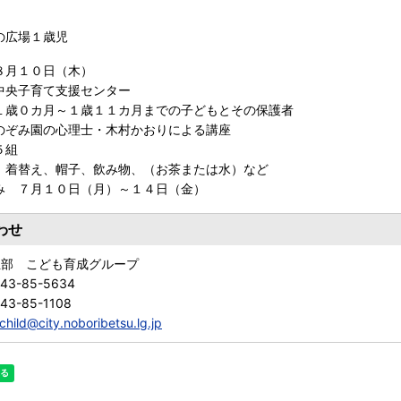
の広場１歳児
８月１０日（木）
中央子育て支援センター
１歳０カ月～１歳１１カ月までの子どもとその保護者
のぞみ園の心理士・木村かおりによる講座
５組
 着替え、帽子、飲み物、（お茶または水）など
み ７月１０日（月）～１４日（金）
わせ
祉部 こども育成グループ
143-85-5634
43-85-1108
child@city.noboribetsu.lg.jp