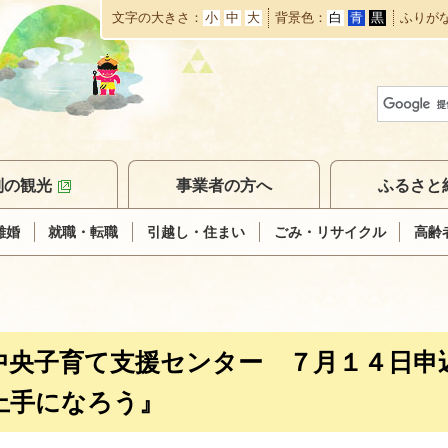
文字の大きさ
小
中
大
背景色
白
青
黒
ふりが
本
文
へ
移
動
別の観光
事業者の方へ
ふるさと
離婚
就職・転職
引越し・住まい
ごみ・リサイクル
高齢
中央子育て支援センター ７月１４日申
上手になろう』