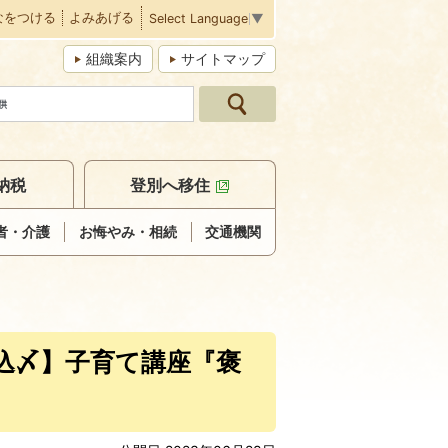
なをつける
よみあげる
Select Language
▼
組織案内
サイトマップ
納税
登別へ移住
者・介護
お悔やみ・相続
交通機関
込〆】子育て講座『褒