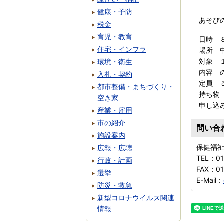
健康・予防
あそび
税金
育児・教育
日時 
住宅・インフラ
場所 
対象 
環境・衛生
内容 
入札・契約
定員 
都市整備・まちづくり・
持ち物
空き家
申し込
産業・雇用
市の紹介
問い合
施設案内
保健福
広報・広聴
TEL：
0
行政・計画
FAX：
01
選挙
E-Mail：
防災・救急
新型コロナウイルス関連
情報