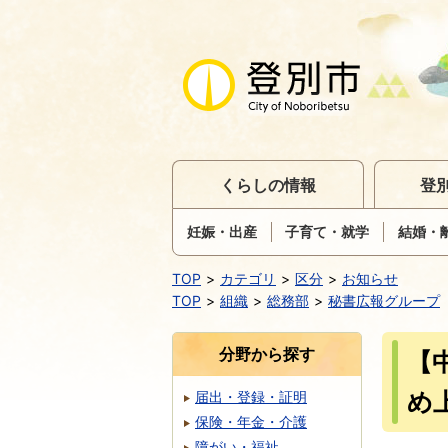
くらしの情報
登
妊娠・出産
子育て・就学
結婚・
TOP
カテゴリ
区分
お知らせ
TOP
組織
総務部
秘書広報グループ
分野から探す
【
め
届出・登録・証明
保険・年金・介護
障がい・福祉