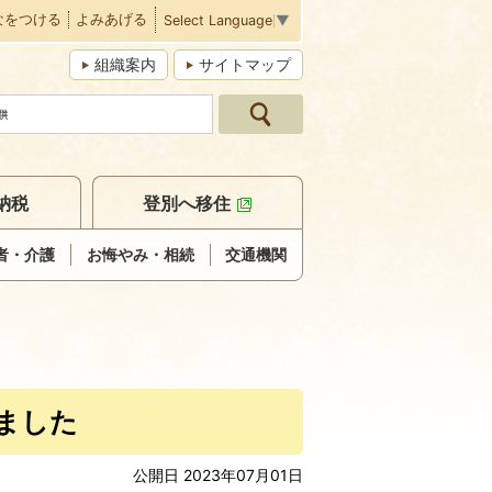
なをつける
よみあげる
Select Language
▼
組織案内
サイトマップ
納税
登別へ移住
者・介護
お悔やみ・相続
交通機関
ました
公開日 2023年07月01日