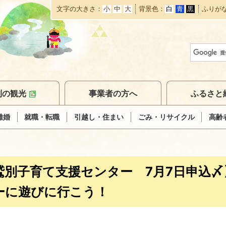
文字の大きさ
小
中
大
背景色
白
青
黒
ふりが
本
文
へ
移
動
別の観光
事業者の方へ
ふるさと
離婚
就職・転職
引越し・住まい
ごみ・リサイクル
高齢
鷲別子育て支援センター 7月7日申込
ーに遊びに行こう！