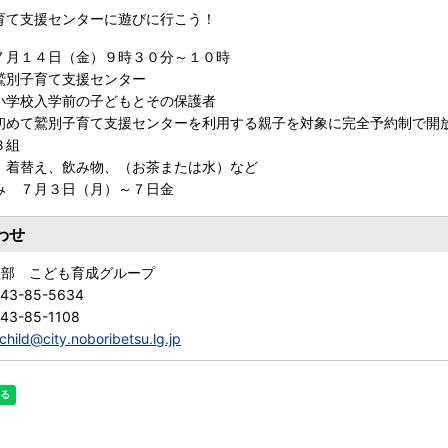
育て支援センターに遊びに行こう！
７月１４日（金）９時３０分～１０時
鷲別子育て支援センター
小学校入学前の子どもとその保護者
初めて鷲別子育て支援センターを利用する親子を対象に完全予約制で開
３組
 着替え、飲み物、（お茶または水）など
み ７月３日（月）～７日金
わせ
祉部 こども育成グループ
143-85-5634
43-85-1108
child@city.noboribetsu.lg.jp