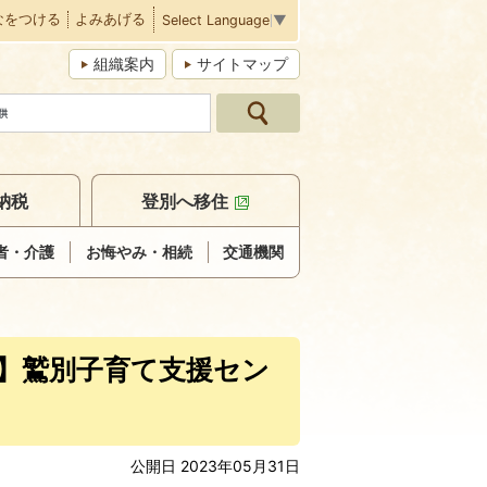
なをつける
よみあげる
Select Language
▼
組織案内
サイトマップ
納税
登別へ移住
者・介護
お悔やみ・相続
交通機関
〆】鷲別子育て支援セン
公開日 2023年05月31日