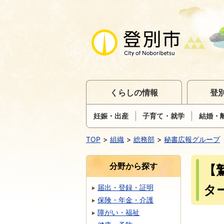
くらしの情報
登
妊娠・出産
子育て・就学
結婚・
TOP
組織
総務部
秘書広報グループ
分野から探す
【
タ
届出・登録・証明
保険・年金・介護
障がい・福祉