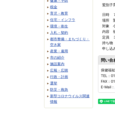
健康・予防
鷲別子
税金
育児・教育
日時 
住宅・インフラ
場所 
対象 
環境・衛生
内容 
入札・契約
定員 
都市整備・まちづくり・
持ち物
空き家
申し込
産業・雇用
市の紹介
問い合
施設案内
保健福
広報・広聴
TEL：
0
行政・計画
FAX：
01
選挙
E-Mail：
防災・救急
新型コロナウイルス関連
情報