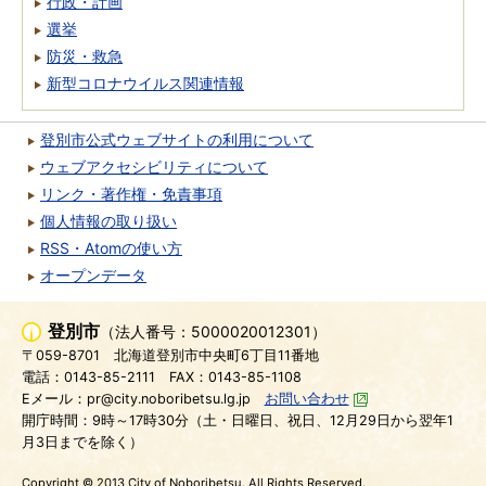
行政・計画
選挙
防災・救急
新型コロナウイルス関連情報
登別市公式ウェブサイトの利用について
ウェブアクセシビリティについて
リンク・著作権・免責事項
個人情報の取り扱い
RSS・Atomの使い方
オープンデータ
登別市
（法人番号：5000020012301）
〒059-8701
北海道登別市中央町6丁目11番地
電話：0143-85-2111
FAX：0143-85-1108
Eメール：pr@city.noboribetsu.lg.jp
お問い合わせ
開庁時間：9時～17時30分（土・日曜日、祝日、12月29日から翌年1
月3日までを除く）
Copyright © 2013 City of Noboribetsu. All Rights Reserved.