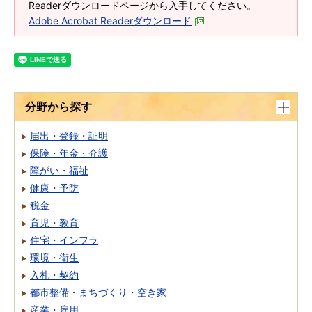
Readerダウンロードページから入手してください。
Adobe Acrobat Readerダウンロード
分野から探す
届出・登録・証明
保険・年金・介護
障がい・福祉
健康・予防
税金
育児・教育
住宅・インフラ
環境・衛生
入札・契約
都市整備・まちづくり・空き家
産業・雇用