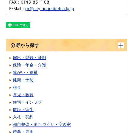
FAX：
0143-85-1108
E-Mail：
pr@city.noboribetsu.lg.jp
分野から探す
届出・登録・証明
保険・年金・介護
障がい・福祉
健康・予防
税金
育児・教育
住宅・インフラ
環境・衛生
入札・契約
都市整備・まちづくり・空き家
産業・雇用