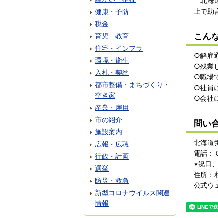
北海道
上で助
健康・予防
税金
こん
育児・教育
住宅・インフラ
○解雇
環境・衛生
○残業
入札・契約
○職場
都市整備・まちづくり・
○社員
空き家
○会社
産業・雇用
市の紹介
問い
施設案内
北海道
広報・広聴
電話：
行政・計画
※祝日
選挙
住所：
防災・救急
公式ウ
新型コロナウイルス関連
情報