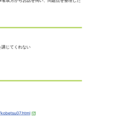
事者双方からお話を伺い、問題点を整理した
を講じてくれない
/kobetsu07.html