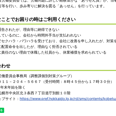
労働委員会では、労働問題に詳しい経験豊かな「あっせん員」が、当
言等を行い、歩み寄りに解決を図る「あっせん」を行っています。
なことでお困りの時はご利用ください
通告されたが、理由等に納得できない
しているのに、会社から時間外手当が支払われない
でセクハラ・パワハラを受けており、会社に改善を申し入れたが、対策
に配置命令を出したが、理由なく拒否されている
に責任のない理由で休職した社員から、休業補償を求められている
合わせ
労働委員会事務局（調整課個別対策グループ）
０１１－２０４－５６６７（受付時間：８時４５分から１７時３０分）
、年末年始を除く
札幌市中央区北３条西７丁目道庁別館１０階
ェブサイト：
https://www.pref.hokkaido.lg.jp/rd/sms/contents/kobetu