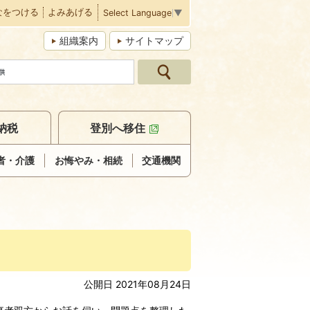
なをつける
よみあげる
Select Language
▼
組織案内
サイトマップ
納税
登別へ移住
者・介護
お悔やみ・相続
交通機関
公開日 2021年08月24日