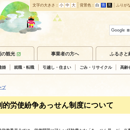
文字の大きさ
小
中
大
背景色
白
青
黒
ふりが
本
文
へ
移
動
別の観光
事業者の方へ
ふるさと
離婚
就職・転職
引越し・住まい
ごみ・リサイクル
高齢
ープ
別的労使紛争あっせん制度について