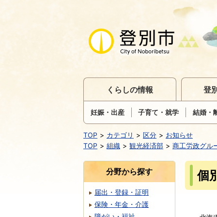
くらしの情報
登
妊娠・出産
子育て・就学
結婚・
TOP
カテゴリ
区分
お知らせ
TOP
組織
観光経済部
商工労政グル
分野から探す
個
届出・登録・証明
保険・年金・介護
障がい・福祉