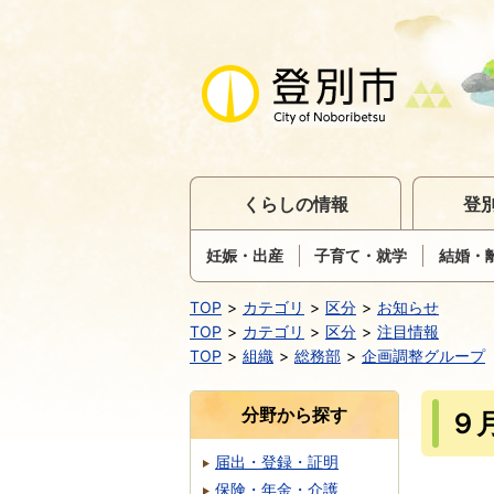
くらしの情報
登
妊娠・出産
子育て・就学
結婚・
TOP
カテゴリ
区分
お知らせ
TOP
カテゴリ
区分
注目情報
TOP
組織
総務部
企画調整グループ
分野から探す
９
届出・登録・証明
保険・年金・介護