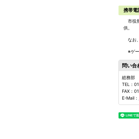
携帯電
市役所
供。
なお、
​ ※
問い合
総務部
TEL：
01
FAX：
01
E-Mail：