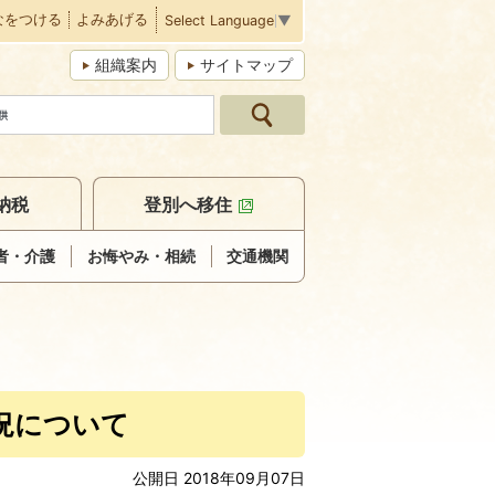
なをつける
よみあげる
Select Language
▼
組織案内
サイトマップ
納税
登別へ移住
者・介護
お悔やみ・相続
交通機関
況について
公開日 2018年09月07日