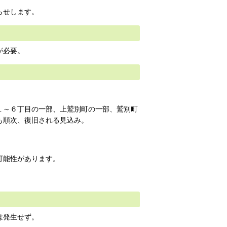
らせします。
が必要。
１～６丁目の一部、上鷲別町の一部、鷲別町
も順次、復旧される見込み。
可能性があります。
は発生せず。