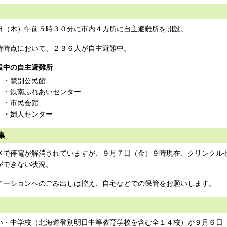
日（木）午前５時３０分に市内４カ所に自主避難所を開設。
時時点において、２３６人が自主避難中。
中の自主避難所
別公民館
南ふれあいセンター
市民会館
婦人センター
集
区で停電が解消されていますが、９月７日（金）９時現在、クリンクル
ができない状況。
テーションへのごみ出しは控え、自宅などでの保管をお願いします。
小・中学校（北海道登別明日中等教育学校を含む全１４校）が９月６日