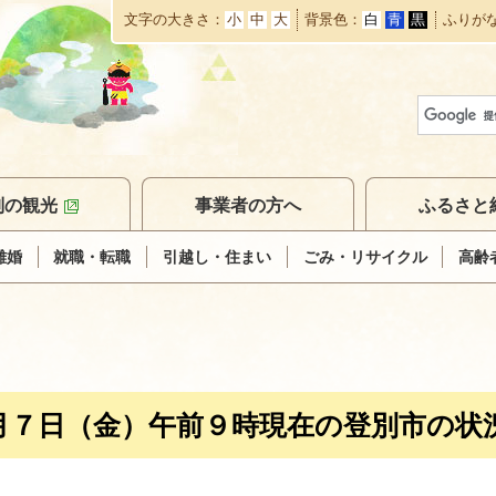
文字の大きさ
小
中
大
背景色
白
青
黒
ふりが
本
文
へ
移
動
別の観光
事業者の方へ
ふるさと
離婚
就職・転職
引越し・住まい
ごみ・リサイクル
高齢
月７日（金）午前９時現在の登別市の状