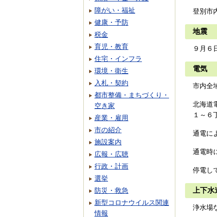
障がい・福祉
登別市
健康・予防
地震
税金
育児・教育
９月６
住宅・インフラ
電気
環境・衛生
入札・契約
市内全
都市整備・まちづくり・
北海道
空き家
１～６
産業・雇用
市の紹介
通電に
施設案内
通電時
広報・広聴
行政・計画
停電し
選挙
防災・救急
上下水
新型コロナウイルス関連
浄水場
情報