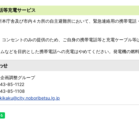
話等充電サービス​
本庁舎及び市内４カ所の自主避難所において、緊急連絡用の携帯電話
コンセントのみの提供のため、ご自身の携帯電話等と充電ケーブル等
ゲームなどを目的とした携帯電話への充電はやめてください。発電機の燃
わせ
 企画調整グループ
43-85-1122
43-85-1108
kikaku@city.noboribetsu.lg.jp