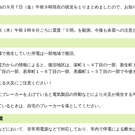
内の９月７日（金）午前９時現在の状況をとりまとめましたので、お知
日（木）午前３時８分ごろに震度『５弱』を観測。今後も余震への注意
域で発生していた停電は一部地域で復旧。
電力からの情報によると、復旧地区は、栄町１～４丁目の一部、新生町
丁目の一部、若草町１～６丁目の一部、美園町１～５丁目の一部で今後
よる火災にご注意ください！
にブレーカーを上げていると電気製品の作動などにより火災が発生する
ているときは、自宅のブレーカーを落としてください。
道
などにおいて、非常用電源などで対応しており、市内で停電による断水