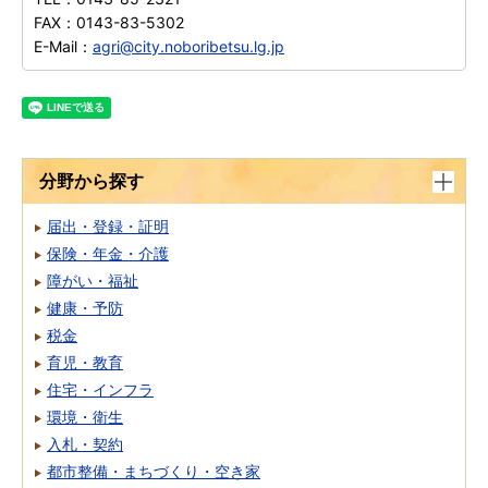
FAX：
0143-83-5302
E-Mail：
agri@city.noboribetsu.lg.jp
分野から探す
届出・登録・証明
保険・年金・介護
障がい・福祉
健康・予防
税金
育児・教育
住宅・インフラ
環境・衛生
入札・契約
都市整備・まちづくり・空き家