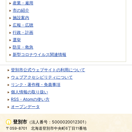
産業・雇用
市の紹介
施設案内
広報・広聴
行政・計画
選挙
防災・救急
新型コロナウイルス関連情報
登別市公式ウェブサイトの利用について
ウェブアクセシビリティについて
リンク・著作権・免責事項
個人情報の取り扱い
RSS・Atomの使い方
オープンデータ
登別市
（法人番号：5000020012301）
〒059-8701
北海道登別市中央町6丁目11番地