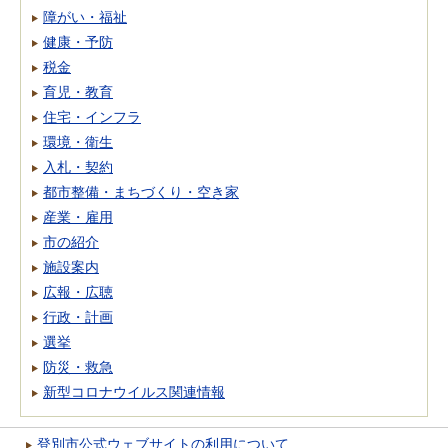
障がい・福祉
健康・予防
税金
育児・教育
住宅・インフラ
環境・衛生
入札・契約
都市整備・まちづくり・空き家
産業・雇用
市の紹介
施設案内
広報・広聴
行政・計画
選挙
防災・救急
新型コロナウイルス関連情報
登別市公式ウェブサイトの利用について