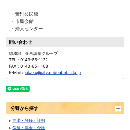
・鷲別公民館
・市民会館
・婦人センター
問い合わせ
総務部 企画調整グループ
TEL：
0143-85-1122
FAX：
0143-85-1108
E-Mail：
kikaku@city.noboribetsu.lg.jp
分野から探す
届出・登録・証明
保険・年金・介護