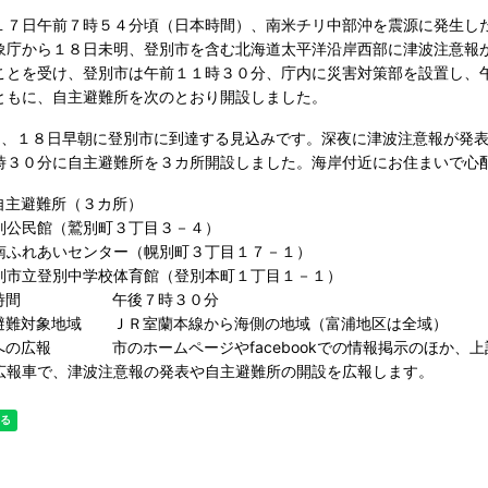
７日午前７時５４分頃（日本時間）、南米チリ中部沖を震源に発生し
象庁から１８日未明、登別市を含む北海道太平洋沿岸西部に津波注意報
とを受け、登別市は午前１１時３０分、庁内に災害対策部を設置し、午
ともに、自主避難所を次のとおり開設しました。
は、１８日早朝に登別市に到達する見込みです。深夜に津波注意報が発
３０分に自主避難所を３カ所開設しました。海岸付近にお住まいで心
自主避難所（３カ所）
公民館（鷲別町３丁目３－４）
ふれあいセンター（幌別町３丁目１７－１）
市立登別中学校体育館（登別本町１丁目１－１）
設時間 午後７時３０分
避難対象地域 ＪＲ室蘭本線から海側の地域（富浦地区は全域）
への広報 市のホームページやfacebookでの情報掲示のほか、上
報車で、津波注意報の発表や自主避難所の開設を広報します。