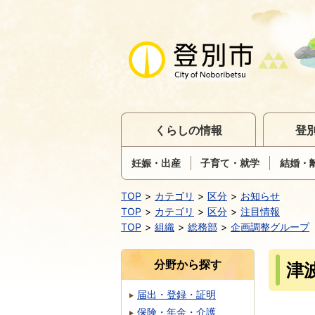
くらしの情報
登
妊娠・出産
子育て・就学
結婚・
TOP
カテゴリ
区分
お知らせ
TOP
カテゴリ
区分
注目情報
TOP
組織
総務部
企画調整グループ
分野から探す
津
届出・登録・証明
保険・年金・介護