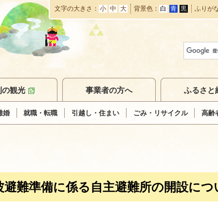
文字の大きさ
小
中
大
背景色
白
青
黒
ふりが
本
文
へ
移
動
別の観光
事業者の方へ
ふるさと
離婚
就職・転職
引越し・住まい
ごみ・リサイクル
高齢
波避難準備に係る自主避難所の開設につ