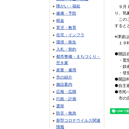
障がい・福祉
９月１
り、気
健康・予防
このこ
税金
すると
育児・教育
住宅・インフラ
※津波
環境・衛生
１９時
入札・契約
●開設
都市整備・まちづくり・
・鷲別
空き家
・鉄南
産業・雇用
・登別
市の紹介
●開
施設案内
●自主
広報・広聴
●市民
市の広
行政・計画
選挙
防災・救急
新型コロナウイルス関連
情報