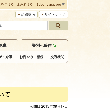
なをつける
よみあげる
Select Language
▼
組織案内
サイトマップ
納税
登別へ移住
者・介護
お悔やみ・相続
交通機関
いて
公開日 2015年09月17日