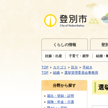
くらしの情報
登
妊娠・出産
子育て・就学
結婚・
TOP
カテゴリ
区分
手続き
TOP
組織
選挙管理委員会事務局
分野から探す
選
届出・登録・証明
保険・年金・介護
障がい・福祉