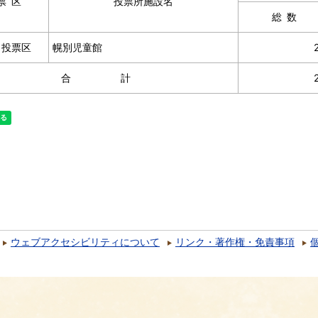
票区
投票所施設名
総数
１投票区
幌別児童館
合計
ウェブアクセシビリティについて
リンク・著作権・免責事項
）