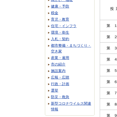
健康・予防
投
税金
育児・教育
第 
住宅・インフラ
環境・衛生
第 
入札・契約
都市整備・まちづくり・
第 
空き家
産業・雇用
第 
市の紹介
第 
施設案内
広報・広聴
第 
行政・計画
選挙
第 
防災・救急
新型コロナウイルス関連
第 
情報
第 