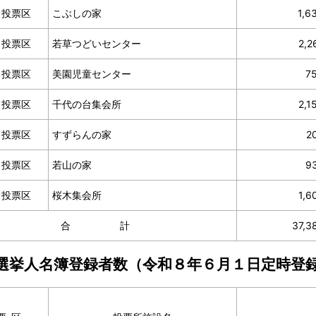
４投票区
こぶしの家
1,6
５投票区
若草つどいセンター
2,2
６投票区
美園児童センター
7
７投票区
千代の台集会所
2,1
８投票区
すずらんの家
2
９投票区
若山の家
9
０投票区
桜木集会所
1,6
合計
37,3
選挙人名簿登録者数（令和８年６
月１日定時登