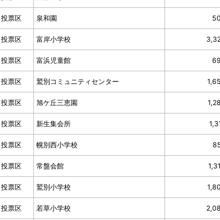
０投票区
泉和園
5
４投票区
富岸小学校
3,3
５投票区
富浜児童館
6
６投票区
鷲別コミュニティセンター
1,6
７投票区
旭ケ丘三恵園
1,2
８投票区
新生集会所
1,3
９投票区
幌別西小学校
8
０投票区
常盤会館
1,3
１投票区
鷲別小学校
1,8
２投票区
若草小学校
2,0