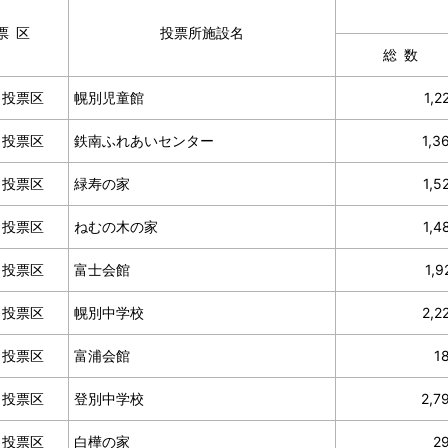
票区
投票所施設名
総数
１投票区
幌別児童館
1,2
２投票区
鉄南ふれあいセンター
1,3
３投票区
緑寿の家
1,5
４投票区
ねむの木の家
1,4
５投票区
富士会館
1,9
６投票区
幌別中学校
2,2
７投票区
富浦会館
1
８投票区
登別中学校
2,7
９投票区
白樺の家
2