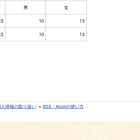
男
女
23
10
13
23
10
13
個人情報の取り扱い
RSS・Atomの使い方