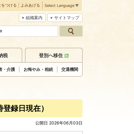
なをつける
よみあげる
Select Language
▼
組織案内
サイトマップ
納税
登別へ移住
者・介護
お悔やみ・相続
交通機関
時登録日現在）
公開日 2026年06月03日