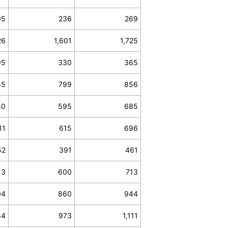
05
236
269
26
1,601
1,725
95
330
365
55
799
856
80
595
685
11
615
696
52
391
461
13
600
713
04
860
944
84
973
1,111