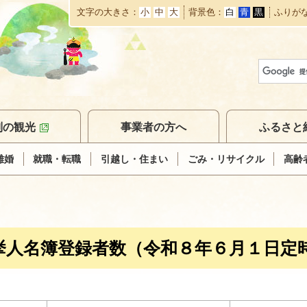
文字の大きさ
小
中
大
背景色
白
青
黒
ふりが
本
文
へ
移
動
別の観光
事業者の方へ
ふるさと
離婚
就職・転職
引越し・住まい
ごみ・リサイクル
高齢
挙人名簿登録者数（令和８年６月１日定