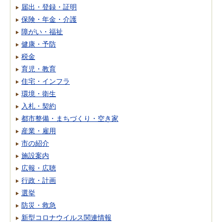
届出・登録・証明
保険・年金・介護
障がい・福祉
健康・予防
税金
育児・教育
住宅・インフラ
環境・衛生
入札・契約
都市整備・まちづくり・空き家
産業・雇用
市の紹介
施設案内
広報・広聴
行政・計画
選挙
防災・救急
新型コロナウイルス関連情報