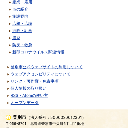
産業・雇用
市の紹介
施設案内
広報・広聴
行政・計画
選挙
防災・救急
新型コロナウイルス関連情報
登別市公式ウェブサイトの利用について
ウェブアクセシビリティについて
リンク・著作権・免責事項
個人情報の取り扱い
RSS・Atomの使い方
オープンデータ
登別市
（法人番号：5000020012301）
〒059-8701
北海道登別市中央町6丁目11番地