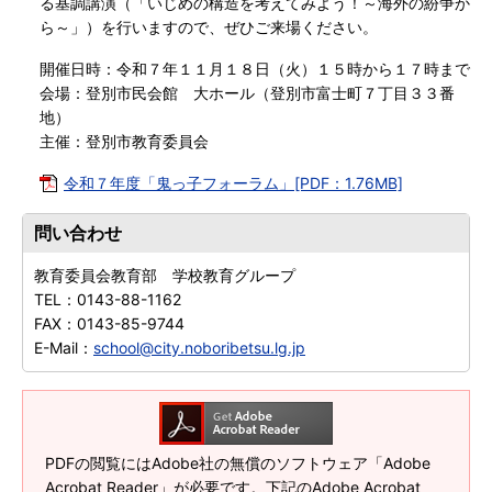
る基調講演（「いじめの構造を考えてみよう！～海外の紛争か
ら～」）を行いますので、ぜひご来場ください。
開催日時：令和７年１１月１８日（火）１５時から１７時まで
会場：登別市民会館 大ホール（登別市富士町７丁目３３番
地）
主催：登別市教育委員会
令和７年度「鬼っ子フォーラム」[PDF：1.76MB]
問い合わせ
教育委員会教育部 学校教育グループ
TEL：
0143-88-1162
FAX：
0143-85-9744
E-Mail：
school@city.noboribetsu.lg.jp
PDFの閲覧にはAdobe社の無償のソフトウェア「Adobe
Acrobat Reader」が必要です。下記のAdobe Acrobat