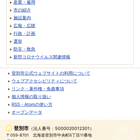
産業・雇用
市の紹介
施設案内
広報・広聴
行政・計画
選挙
防災・救急
新型コロナウイルス関連情報
登別市公式ウェブサイトの利用について
ウェブアクセシビリティについて
リンク・著作権・免責事項
個人情報の取り扱い
RSS・Atomの使い方
オープンデータ
登別市
（法人番号：5000020012301）
〒059-8701
北海道登別市中央町6丁目11番地