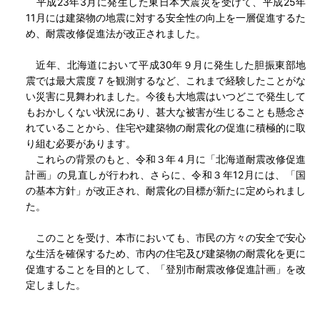
平成23年3月に発生した東日本大震災を受けて、平成25年
11月には建築物の地震に対する安全性の向上を一層促進するた
め、耐震改修促進法が改正されました。
近年、北海道において平成30年９月に発生した胆振東部地
震では最大震度７を観測するなど、これまで経験したことがな
い災害に見舞われました。今後も大地震はいつどこで発生して
もおかしくない状況にあり、甚大な被害が生じることも懸念さ
れていることから、住宅や建築物の耐震化の促進に積極的に取
り組む必要があります。
これらの背景のもと、令和３年４月に「北海道耐震改修促進
計画」の見直しが行われ、さらに、令和３年12月には、「国
の基本方針」が改正され、耐震化の目標が新たに定められまし
た。
このことを受け、本市においても、市民の方々の安全で安心
な生活を確保するため、市内の住宅及び建築物の耐震化を更に
促進することを目的として、「登別市耐震改修促進計画」を改
定しました。