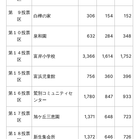
第 ９投票
白樺の家
306
154
152
区
第１０投票
泉和園
632
284
348
区
第１４投票
富岸小学校
3,366
1,614
1,752
区
第１５投票
富浜児童館
756
360
396
区
第１６投票
鷲別コミュニティセ
1,780
847
933
区
ンター
第１７投票
旭ケ丘三恵園
1,371
648
723
区
第１８投票
新生集会所
1,372
646
726