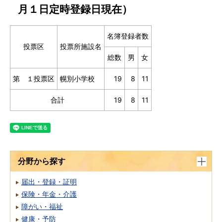
月１日定時登録日現在）
名簿登録者数
投票区
投票所施設名
総数
男
女
第 １投票区
幌別小学校
19
8
11
合計
19
8
11
分野から探す
届出・登録・証明
保険・年金・介護
障がい・福祉
健康・予防