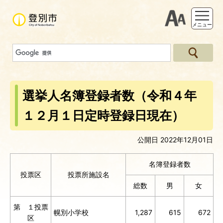
支援ツー
メニュー
選挙人名簿登録者数（令和４年
１２月１日定時登録日現在）
公開日 2022年12月01日
名簿登録者数
投票区
投票所施設名
総数
男
女
第 １投票
幌別小学校
1,287
615
672
区