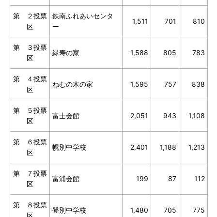
第 ２投票
鉄南ふれあいセンタ
1,511
701
810
区
ー
第 ３投票
緑寿の家
1,588
805
783
区
第 ４投票
ねむの木の家
1,595
757
838
区
第 ５投票
富士会館
2,051
943
1,108
区
第 ６投票
幌別中学校
2,401
1,188
1,213
区
第 ７投票
富浦会館
199
87
112
区
第 ８投票
登別中学校
1,480
705
775
区