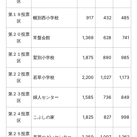
区
第１９投票
幌別西小学校
917
432
485
区
第２０投票
常盤会館
1,369
628
741
区
第２１投票
鷲別小学校
1,875
890
985
区
第２２投票
若草小学校
2,200
1,027
1,173
区
第２３投票
婦人センター
1,585
736
849
区
第２４投票
こぶしの家
1,825
827
998
区
第２５投票
若草つどいセンター
2,359
1,097
1,262