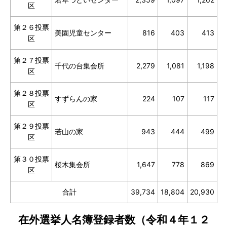
区
第２６投票
美園児童センター
816
403
413
区
第２７投票
千代の台集会所
2,279
1,081
1,198
区
第２８投票
すずらんの家
224
107
117
区
第２９投票
若山の家
943
444
499
区
第３０投票
桜木集会所
1,647
778
869
区
合計
39,734
18,804
20,930
在外選挙人名簿登録者数（令和４年１２