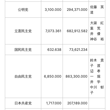
佐藤 英
公明党
3,100.000
294,371.000
道
大築 紅
葉 荒
立憲民主党
7,073.361
682,912.582
井 優
神谷 裕
国民民主党
632.638
73,621.234
鈴木 貴
子 渡
辺 孝
自由民主党
6,850.000
863,300.000
一 堀
井 学
中川 郁
子
日本共産党
1,717.000
207,189.000