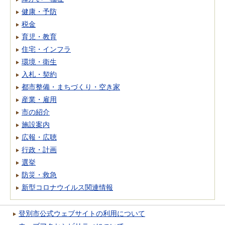
健康・予防
税金
育児・教育
住宅・インフラ
環境・衛生
入札・契約
都市整備・まちづくり・空き家
産業・雇用
市の紹介
施設案内
広報・広聴
行政・計画
選挙
防災・救急
新型コロナウイルス関連情報
登別市公式ウェブサイトの利用について