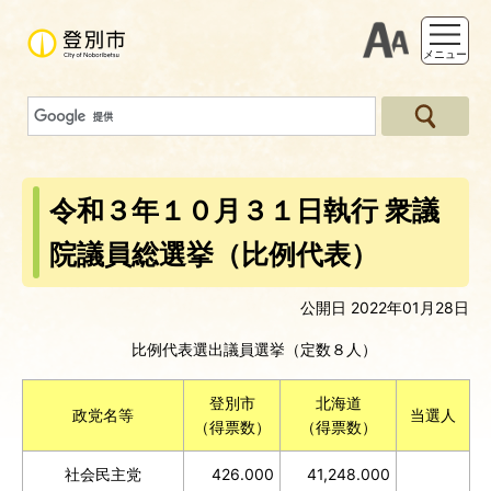
支援ツー
メニュー
令和３年１０月３１日執行 衆議
院議員総選挙（比例代表）
公開日 2022年01月28日
比例代表選出議員選挙（定数８人）
登別市
北海道
政党名等
当選人
（得票数）
（得票数）
社会民主党
426.000
41,248.000