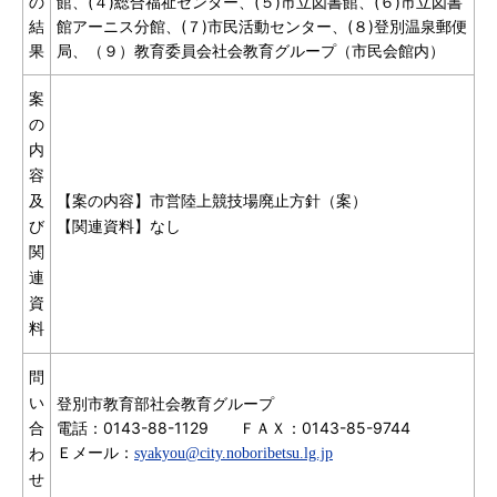
の
館、(４)総合福祉センター、(５)市立図書館、(６)市立図書
結
館アーニス分館、(７)市民活動センター、(８)登別温泉郵便
果
局、（９）教育委員会社会教育グループ（市民会館内）
案
の
内
容
市営陸上競技場廃止方針（案）
及
【案の内容】
【関連資料】なし
び
関
連
資
料
問
登別市教育部社会教育グループ
い
電話：0143-88-1129 ＦＡＸ：0143-85-9744
合
Ｅメール：
syakyou@city.noboribetsu.lg.jp
わ
せ