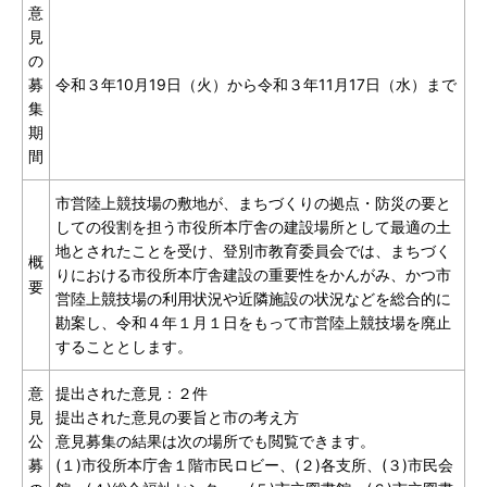
意
見
の
募
令和３年10月19日（火）から令和３年11月17日（水）まで
集
期
間
市営陸上競技場の敷地が、まちづくりの拠点・防災の要と
しての役割を担う市役所本庁舎の建設場所として最適の土
地とされたことを受け、登別市教育委員会では、まちづく
概
りにおける市役所本庁舎建設の重要性をかんがみ、かつ市
要
営陸上競技場の利用状況や近隣施設の状況などを総合的に
勘案し、令和４年１月１日をもって市営陸上競技場を廃止
することとします。
意
提出された意見：２件
見
提出された意見の要旨と市の考え方
公
意見募集の結果は次の場所でも閲覧できます。
募
(１)市役所本庁舎１階市民ロビー、(２)各支所、(３)市民会