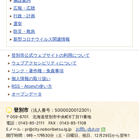
施設案内
広報・広聴
行政・計画
選挙
防災・救急
新型コロナウイルス関連情報
登別市公式ウェブサイトの利用について
ウェブアクセシビリティについて
リンク・著作権・免責事項
個人情報の取り扱い
RSS・Atomの使い方
オープンデータ
登別市
（法人番号：5000020012301）
〒059-8701
北海道登別市中央町6丁目11番地
電話：0143-85-2111
FAX：0143-85-1108
Eメール：pr@city.noboribetsu.lg.jp
お問い合わせ
開庁時間：9時～17時30分（土・日曜日、祝日、12月29日から翌年1