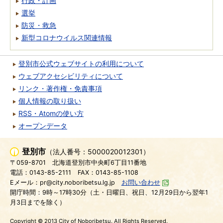
行政・計画
選挙
防災・救急
新型コロナウイルス関連情報
登別市公式ウェブサイトの利用について
ウェブアクセシビリティについて
リンク・著作権・免責事項
個人情報の取り扱い
RSS・Atomの使い方
オープンデータ
登別市
（法人番号：5000020012301）
〒059-8701
北海道登別市中央町6丁目11番地
電話：0143-85-2111
FAX：0143-85-1108
Eメール：pr@city.noboribetsu.lg.jp
お問い合わせ
開庁時間：9時～17時30分（土・日曜日、祝日、12月29日から翌年1
月3日までを除く）
Copyright © 2013 City of Noboribetsu. All Rights Reserved.