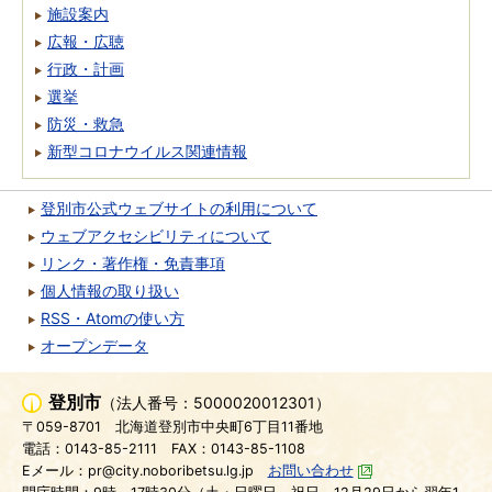
施設案内
広報・広聴
行政・計画
選挙
防災・救急
新型コロナウイルス関連情報
登別市公式ウェブサイトの利用について
ウェブアクセシビリティについて
リンク・著作権・免責事項
個人情報の取り扱い
RSS・Atomの使い方
オープンデータ
登別市
（法人番号：5000020012301）
〒059-8701
北海道登別市中央町6丁目11番地
電話：0143-85-2111
FAX：0143-85-1108
Eメール：pr@city.noboribetsu.lg.jp
お問い合わせ