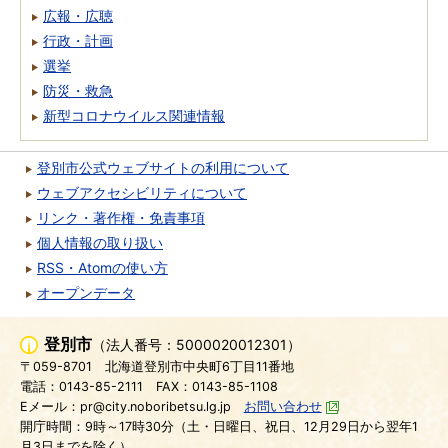
広報・広聴
行政・計画
選挙
防災・救急
新型コロナウイルス関連情報
登別市公式ウェブサイトの利用について
ウェブアクセシビリティについて
リンク・著作権・免責事項
個人情報の取り扱い
RSS・Atomの使い方
オープンデータ
登別市
（法人番号：5000020012301）
〒059-8701
北海道登別市中央町6丁目11番地
電話：0143-85-2111
FAX：0143-85-1108
Eメール：pr@city.noboribetsu.lg.jp
お問い合わせ
開庁時間：9時～17時30分（土・日曜日、祝日、12月29日から翌年1
月3日までを除く）