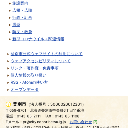
施設案内
広報・広聴
行政・計画
選挙
防災・救急
新型コロナウイルス関連情報
登別市公式ウェブサイトの利用について
ウェブアクセシビリティについて
リンク・著作権・免責事項
個人情報の取り扱い
RSS・Atomの使い方
オープンデータ
登別市
（法人番号：5000020012301）
〒059-8701
北海道登別市中央町6丁目11番地
電話：0143-85-2111
FAX：0143-85-1108
Eメール：pr@city.noboribetsu.lg.jp
お問い合わせ
開庁時間：9時～17時30分（土・日曜日、祝日、12月29日から翌年1