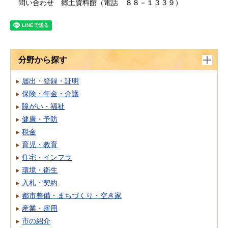
問い合わせ 郷土資料館（電話 ８８－１３３９）
分野から探す
届出・登録・証明
保険・年金・介護
障がい・福祉
健康・予防
税金
育児・教育
住宅・インフラ
環境・衛生
入札・契約
都市整備・まちづくり・空き家
産業・雇用
市の紹介