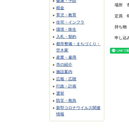
健康・予防
場所 
税金
育児・教育
定員 
住宅・インフラ
持ち物
環境・衛生
入札・契約
申し込
都市整備・まちづくり・
空き家
産業・雇用
市の紹介
施設案内
広報・広聴
行政・計画
選挙
防災・救急
新型コロナウイルス関連
情報