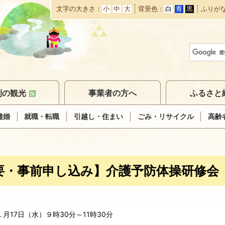
文字の大きさ
小
中
大
背景色
白
青
黒
ふりが
本
文
へ
移
動
別の観光
事業者の方へ
ふるさと
離婚
就職・転職
引越し・住まい
ごみ・リサイクル
高齢
要・事前申し込み】介護予防体操研修会
月17日（水）９時30分～11時30分