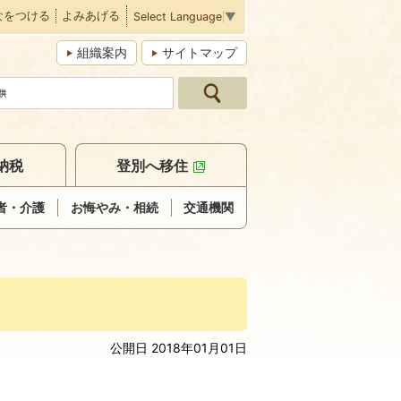
なをつける
よみあげる
Select Language
▼
組織案内
サイトマップ
納税
登別へ移住
者・介護
お悔やみ・相続
交通機関
公開日 2018年01月01日