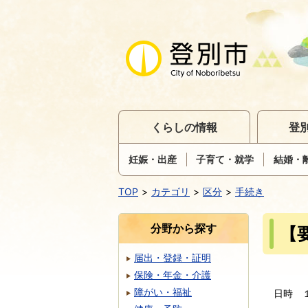
くらしの情報
登
妊娠・出産
子育て・就学
結婚・
TOP
カテゴリ
区分
手続き
分野から探す
【
届出・登録・証明
保険・年金・介護
障がい・福祉
日時 １