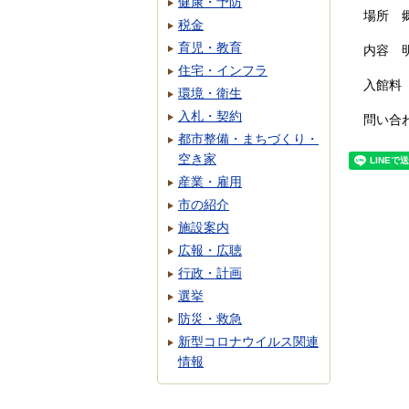
健康・予防
場所 
税金
育児・教育
内容 
住宅・インフラ
入館料
環境・衛生
入札・契約
問い合
都市整備・まちづくり・
空き家
産業・雇用
市の紹介
施設案内
広報・広聴
行政・計画
選挙
防災・救急
新型コロナウイルス関連
情報