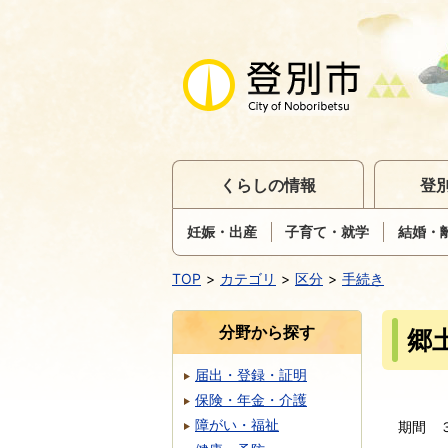
くらしの情報
登
妊娠・出産
子育て・就学
結婚・
TOP
カテゴリ
区分
手続き
分野から探す
郷
届出・登録・証明
保険・年金・介護
障がい・福祉
期間 