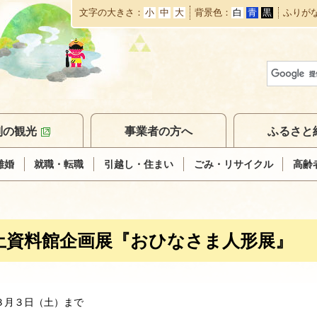
文字の大きさ
小
中
大
背景色
白
青
黒
ふりが
本
文
へ
移
動
別の観光
事業者の方へ
ふるさと
離婚
就職・転職
引越し・住まい
ごみ・リサイクル
高齢
土資料館企画展『おひなさま人形展』
３月３日（土）まで