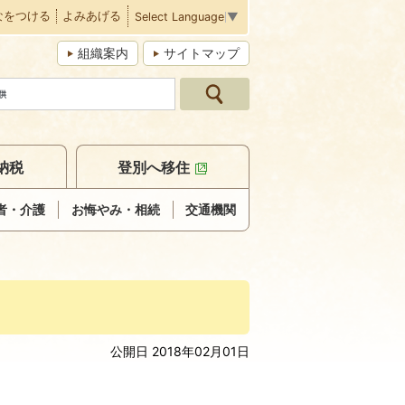
なをつける
よみあげる
Select Language
▼
組織案内
サイトマップ
納税
登別へ移住
者・介護
お悔やみ・相続
交通機関
公開日 2018年02月01日