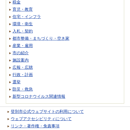
税金
育児・教育
住宅・インフラ
環境・衛生
入札・契約
都市整備・まちづくり・空き家
産業・雇用
市の紹介
施設案内
広報・広聴
行政・計画
選挙
防災・救急
新型コロナウイルス関連情報
登別市公式ウェブサイトの利用について
ウェブアクセシビリティについて
リンク・著作権・免責事項