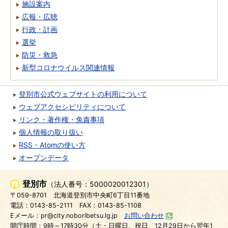
施設案内
広報・広聴
行政・計画
選挙
防災・救急
新型コロナウイルス関連情報
登別市公式ウェブサイトの利用について
ウェブアクセシビリティについて
リンク・著作権・免責事項
個人情報の取り扱い
RSS・Atomの使い方
オープンデータ
登別市
（法人番号：5000020012301）
〒059-8701
北海道登別市中央町6丁目11番地
電話：0143-85-2111
FAX：0143-85-1108
Eメール：pr@city.noboribetsu.lg.jp
お問い合わせ
開庁時間：9時～17時30分（土・日曜日、祝日、12月29日から翌年1