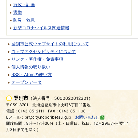
行政・計画
選挙
防災・救急
新型コロナウイルス関連情報
登別市公式ウェブサイトの利用について
ウェブアクセシビリティについて
リンク・著作権・免責事項
個人情報の取り扱い
RSS・Atomの使い方
オープンデータ
登別市
（法人番号：5000020012301）
〒059-8701
北海道登別市中央町6丁目11番地
電話：0143-85-2111
FAX：0143-85-1108
Eメール：pr@city.noboribetsu.lg.jp
お問い合わせ
開庁時間：9時～17時30分（土・日曜日、祝日、12月29日から翌年1
月3日までを除く）