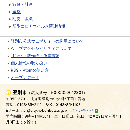
行政・計画
選挙
防災・救急
新型コロナウイルス関連情報
登別市公式ウェブサイトの利用について
ウェブアクセシビリティについて
リンク・著作権・免責事項
個人情報の取り扱い
RSS・Atomの使い方
オープンデータ
登別市
（法人番号：5000020012301）
〒059-8701
北海道登別市中央町6丁目11番地
電話：0143-85-2111
FAX：0143-85-1108
Eメール：pr@city.noboribetsu.lg.jp
お問い合わせ
開庁時間：9時～17時30分（土・日曜日、祝日、12月29日から翌年1
月3日までを除く）