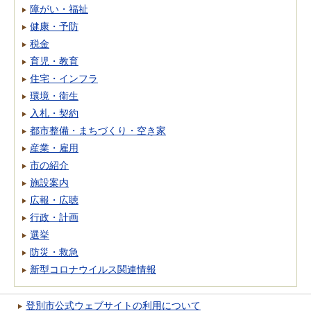
障がい・福祉
健康・予防
税金
育児・教育
住宅・インフラ
環境・衛生
入札・契約
都市整備・まちづくり・空き家
産業・雇用
市の紹介
施設案内
広報・広聴
行政・計画
選挙
防災・救急
新型コロナウイルス関連情報
登別市公式ウェブサイトの利用について