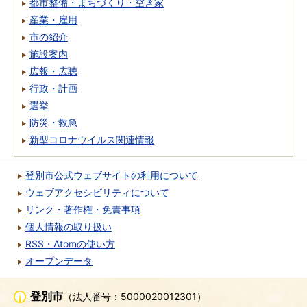
都市整備・まちづくり・空き家
産業・雇用
市の紹介
施設案内
広報・広聴
行政・計画
選挙
防災・救急
新型コロナウイルス関連情報
登別市公式ウェブサイトの利用について
ウェブアクセシビリティについて
リンク・著作権・免責事項
個人情報の取り扱い
RSS・Atomの使い方
オープンデータ
登別市
（法人番号：5000020012301）