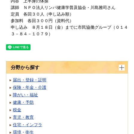
内容 上半身の体操
講師 ＮＰＯ法人リンパ健康学普及協会・川島雅司さん
定員 各回３０人（申し込み順）
参加料 各回３００円（資料代）
申し込み ８月１８日（金）までに市民協働グループ（０１４
３－８４－１０７９）
分野から探す
届出・登録・証明
保険・年金・介護
障がい・福祉
健康・予防
税金
育児・教育
住宅・インフラ
環境・衛生