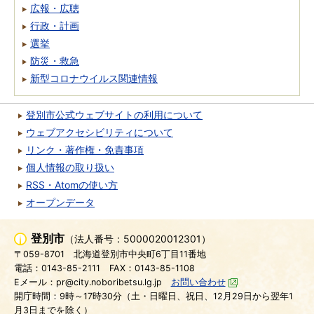
広報・広聴
行政・計画
選挙
防災・救急
新型コロナウイルス関連情報
登別市公式ウェブサイトの利用について
ウェブアクセシビリティについて
リンク・著作権・免責事項
個人情報の取り扱い
RSS・Atomの使い方
オープンデータ
登別市
（法人番号：5000020012301）
〒059-8701
北海道登別市中央町6丁目11番地
電話：0143-85-2111
FAX：0143-85-1108
Eメール：pr@city.noboribetsu.lg.jp
お問い合わせ
開庁時間：9時～17時30分（土・日曜日、祝日、12月29日から翌年1
月3日までを除く）