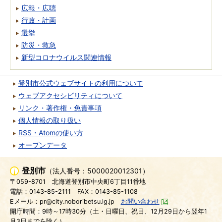
広報・広聴
行政・計画
選挙
防災・救急
新型コロナウイルス関連情報
登別市公式ウェブサイトの利用について
ウェブアクセシビリティについて
リンク・著作権・免責事項
個人情報の取り扱い
RSS・Atomの使い方
オープンデータ
登別市
（法人番号：5000020012301）
〒059-8701
北海道登別市中央町6丁目11番地
電話：0143-85-2111
FAX：0143-85-1108
Eメール：pr@city.noboribetsu.lg.jp
お問い合わせ
開庁時間：9時～17時30分（土・日曜日、祝日、12月29日から翌年1
月3日までを除く）