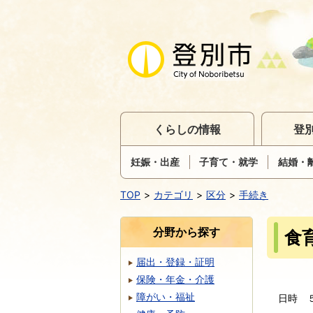
くらしの情報
登
妊娠・出産
子育て・就学
結婚・
TOP
カテゴリ
区分
手続き
分野から探す
食
届出・登録・証明
保険・年金・介護
障がい・福祉
日時 