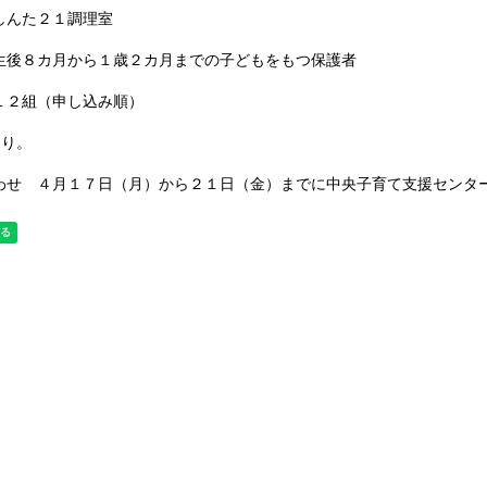
しんた２１調理室
生後８カ月から１歳２カ月までの子どもをもつ保護者
１２組（申し込み順）
あり。
わせ ４月１７日（月）から２１日（金）までに中央子育て支援センタ