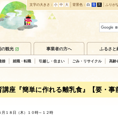
文字の大きさ
小
中
大
背景色
白
青
黒
ふりが
本
文
へ
移
動
別の観光
事業者の方へ
ふるさと
離婚
就職・転職
引越し・住まい
ごみ・リサイクル
高齢
育講座『簡単に作れる離乳食』【要・事
５月１８日（木）１０時～１２時