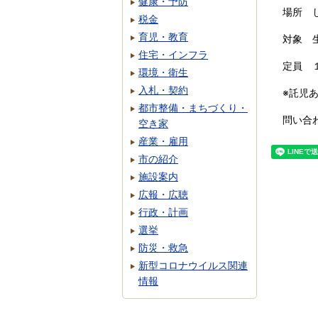
健康・予防
場所 
税金
育児・教育
対象 
住宅・インフラ
定員 
環境・衛生
入札・契約
※託児
都市整備・まちづくり・
問い合
空き家
産業・雇用
市の紹介
施設案内
広報・広聴
行政・計画
選挙
防災・救急
新型コロナウイルス関連
情報