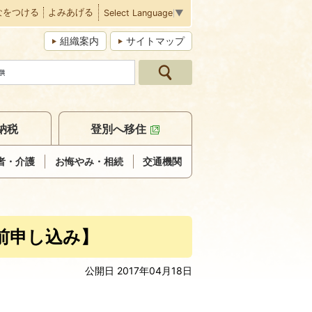
なをつける
よみあげる
Select Language
▼
組織案内
サイトマップ
納税
登別へ移住
者・介護
お悔やみ・相続
交通機関
前申し込み】
公開日 2017年04月18日