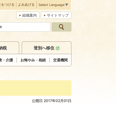
なをつける
よみあげる
Select Language
▼
組織案内
サイトマップ
納税
登別へ移住
者・介護
お悔やみ・相続
交通機関
公開日 2017年02月01日