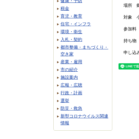
健康・予防
場所 
税金
育児・教育
対象 
住宅・インフラ
参加料 
環境・衛生
入札・契約
持ち物
都市整備・まちづくり・
申し込
空き家
産業・雇用
市の紹介
施設案内
広報・広聴
行政・計画
選挙
防災・救急
新型コロナウイルス関連
情報