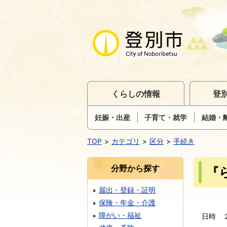
くらしの情報
登
妊娠・出産
子育て・就学
結婚・
TOP
カテゴリ
区分
手続き
分野から探す
『
届出・登録・証明
保険・年金・介護
障がい・福祉
日時 ２