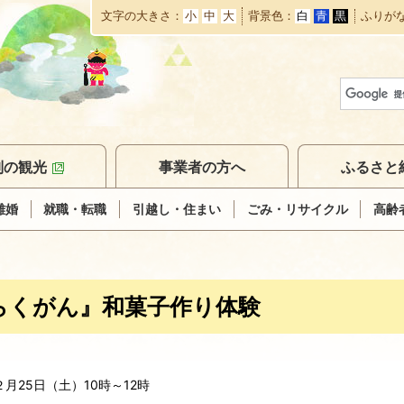
文字の大きさ
小
中
大
背景色
白
青
黒
ふりが
本
文
へ
移
動
別の観光
事業者の方へ
ふるさと
離婚
就職・転職
引越し・住まい
ごみ・リサイクル
高齢
らくがん』和菓子作り体験
月25日（土）10時～12時