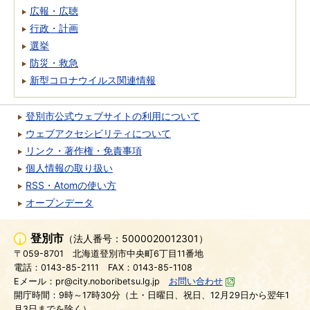
広報・広聴
行政・計画
選挙
防災・救急
新型コロナウイルス関連情報
登別市公式ウェブサイトの利用について
ウェブアクセシビリティについて
リンク・著作権・免責事項
個人情報の取り扱い
RSS・Atomの使い方
オープンデータ
登別市
（法人番号：5000020012301）
〒059-8701
北海道登別市中央町6丁目11番地
電話：0143-85-2111
FAX：0143-85-1108
Eメール：pr@city.noboribetsu.lg.jp
お問い合わせ
開庁時間：9時～17時30分（土・日曜日、祝日、12月29日から翌年1
月3日までを除く）