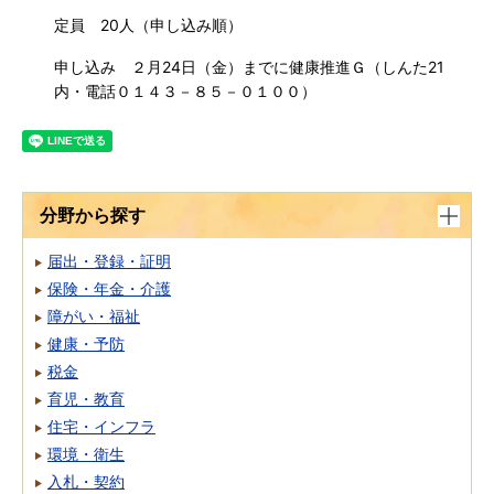
定員 20人（申し込み順）
申し込み ２月24日（金）までに健康推進Ｇ（しんた21
内・電話０１４３－８５－０１００）
分野から探す
届出・登録・証明
保険・年金・介護
障がい・福祉
健康・予防
税金
育児・教育
住宅・インフラ
環境・衛生
入札・契約