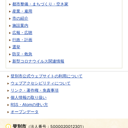
都市整備・まちづくり・空き家
産業・雇用
市の紹介
施設案内
広報・広聴
行政・計画
選挙
防災・救急
新型コロナウイルス関連情報
登別市公式ウェブサイトの利用について
ウェブアクセシビリティについて
リンク・著作権・免責事項
個人情報の取り扱い
RSS・Atomの使い方
オープンデータ
登別市
（法人番号：5000020012301）