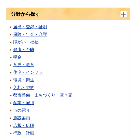
分野から探す
届出・登録・証明
保険・年金・介護
障がい・福祉
健康・予防
税金
育児・教育
住宅・インフラ
環境・衛生
入札・契約
都市整備・まちづくり・空き家
産業・雇用
市の紹介
施設案内
広報・広聴
行政・計画