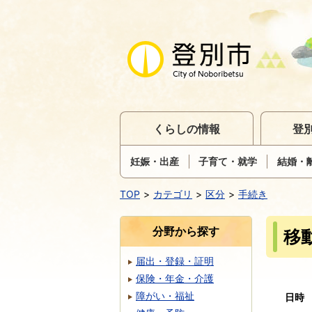
くらしの情報
登
妊娠・出産
子育て・就学
結婚・
TOP
カテゴリ
区分
手続き
分野から探す
移
届出・登録・証明
保険・年金・介護
障がい・福祉
日