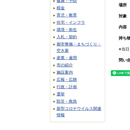
健康・予防
場所
税金
育児・教育
対象
住宅・インフラ
内容
環境・衛生
入札・契約
持ち
都市整備・まちづくり・
※当
空き家
産業・雇用
問い
市の紹介
施設案内
広報・広聴
行政・計画
選挙
防災・救急
新型コロナウイルス関連
情報