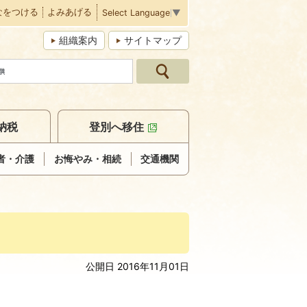
なをつける
よみあげる
Select Language
▼
組織案内
サイトマップ
納税
登別へ移住
者・介護
お悔やみ・相続
交通機関
公開日 2016年11月01日