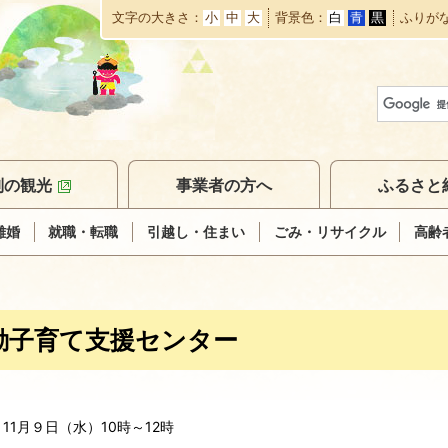
文字の大きさ
小
中
大
背景色
白
青
黒
ふりが
本
文
へ
移
動
別の観光
事業者の方へ
ふるさと
離婚
就職・転職
引越し・住まい
ごみ・リサイクル
高齢
動子育て支援センター
時
11月９日（水）10時～12時