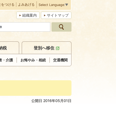
なをつける
よみあげる
Select Language
▼
組織案内
サイトマップ
納税
登別へ移住
者・介護
お悔やみ・相続
交通機関
公開日 2016年05月01日