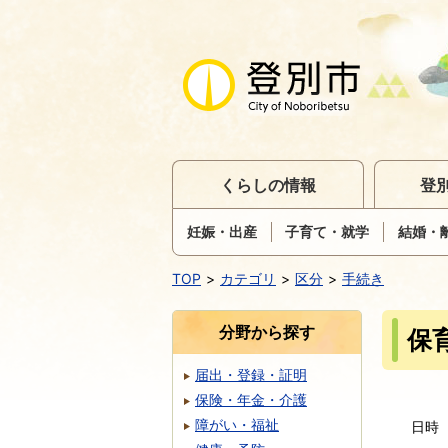
くらしの情報
登
妊娠・出産
子育て・就学
結婚・
TOP
カテゴリ
区分
手続き
分野から探す
保
届出・登録・証明
保険・年金・介護
障がい・福祉
日時 