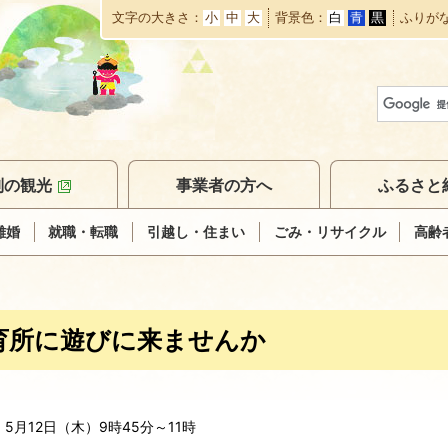
文字の大きさ
小
中
大
背景色
白
青
黒
ふりが
本
文
へ
移
動
別の観光
事業者の方へ
ふるさと
離婚
就職・転職
引越し・住まい
ごみ・リサイクル
高齢
育所に遊びに来ませんか
5月12日（木）9時45分～11時