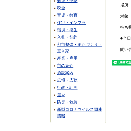
健康・予防
場所
税金
育児・教育
対象
住宅・インフラ
持ち
環境・衛生
入札・契約
※当
都市整備・まちづくり・
問い合
空き家
産業・雇用
市の紹介
施設案内
広報・広聴
行政・計画
選挙
防災・救急
新型コロナウイルス関連
情報