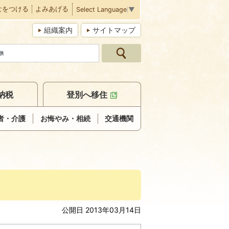
なをつける
よみあげる
Select Language
▼
組織案内
サイトマップ
納税
登別へ移住
者・介護
お悔やみ・相続
交通機関
公開日 2013年03月14日