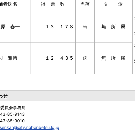
補者氏名
得票数
当落
党派
笠原 春一
１３，１７８
無所属
当
辺 雅博
１２，４３５
無所属
落
わせ
理委員会事務局
143-85-9143
143-85-9010
senkan@city.noboribetsu.lg.jp