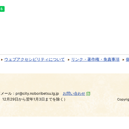
ウェブアクセシビリティについて
リンク・著作権・免責事項
）
Eメール：pr@city.noboribetsu.lg.jp
お問い合わせ
、12月29日から翌年1月3日までを除く）
Copyrig