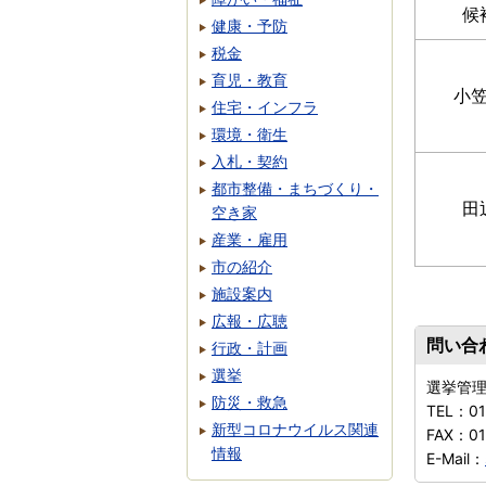
候
健康・予防
税金
育児・教育
小
住宅・インフラ
環境・衛生
入札・契約
都市整備・まちづくり・
田
空き家
産業・雇用
市の紹介
施設案内
広報・広聴
問い合
行政・計画
選挙
選挙管
防災・救急
TEL：
0
新型コロナウイルス関連
FAX：
0
情報
E-Mail：