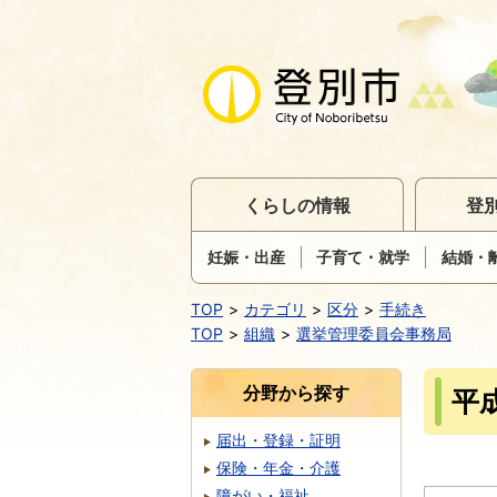
くらしの情報
登
妊娠・出産
子育て・就学
結婚・
TOP
カテゴリ
区分
手続き
TOP
組織
選挙管理委員会事務局
分野から探す
平
届出・登録・証明
保険・年金・介護
障がい・福祉