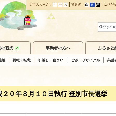
文字の大きさ
小
中
大
背景色
白
青
黒
ふりが
本
文
へ
移
動
別の観光
事業者の方へ
ふるさと
離婚
就職・転職
引越し・住まい
ごみ・リサイクル
高齢
成２０年８月１０日執行 登別市長選挙