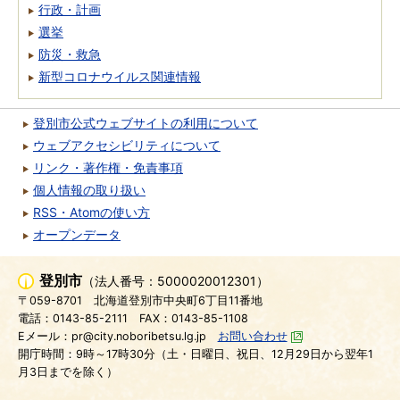
行政・計画
選挙
防災・救急
新型コロナウイルス関連情報
登別市公式ウェブサイトの利用について
ウェブアクセシビリティについて
リンク・著作権・免責事項
個人情報の取り扱い
RSS・Atomの使い方
オープンデータ
登別市
（法人番号：5000020012301）
〒059-8701
北海道登別市中央町6丁目11番地
電話：0143-85-2111
FAX：0143-85-1108
Eメール：pr@city.noboribetsu.lg.jp
お問い合わせ
開庁時間：9時～17時30分（土・日曜日、祝日、12月29日から翌年1
月3日までを除く）