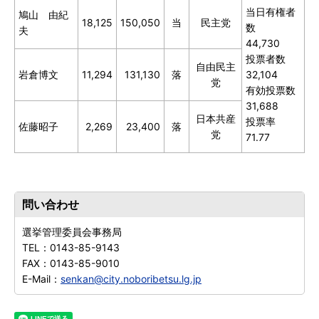
当日有権者
鳩山
由紀
18,125
150,050
当
民主党
数
夫
44,730
投票者数
自由民主
岩倉博文
11,294
131,130
落
32,104
党
有効投票数
31,688
日本共産
投票率
佐藤昭子
2,269
23,400
落
党
71.77
問い合わせ
選挙管理委員会事務局
TEL：
0143-85-9143
FAX：
0143-85-9010
E-Mail：
senkan@city.noboribetsu.lg.jp