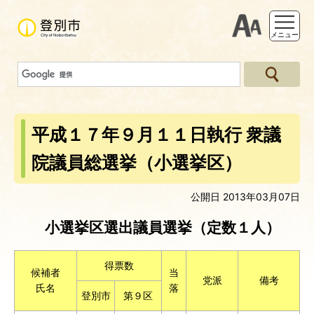
支援ツー
メニュー
平成１７年９月１１日執行 衆議
院議員総選挙（小選挙区）
公開日 2013年03月07日
小選挙区選出議員選挙（定数１人）
得票数
候補者
当
党派
備考
氏名
落
登別市
第９区