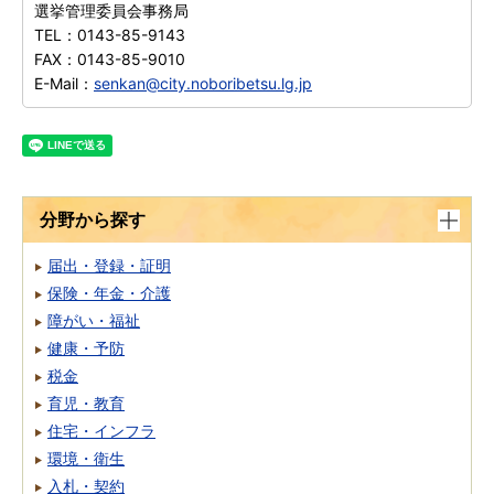
選挙管理委員会事務局
TEL：
0143-85-9143
FAX：
0143-85-9010
E-Mail：
senkan@city.noboribetsu.lg.jp
分野から探す
届出・登録・証明
保険・年金・介護
障がい・福祉
健康・予防
税金
育児・教育
住宅・インフラ
環境・衛生
入札・契約