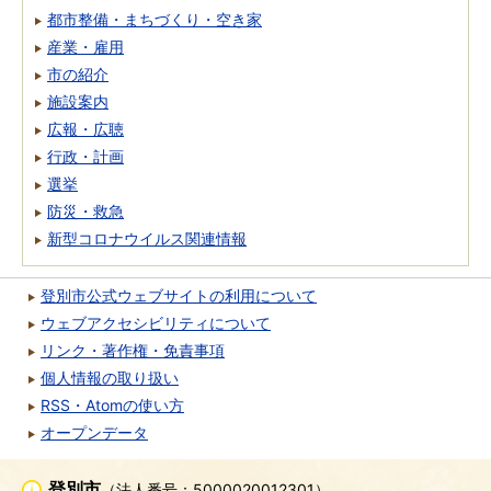
都市整備・まちづくり・空き家
産業・雇用
市の紹介
施設案内
広報・広聴
行政・計画
選挙
防災・救急
新型コロナウイルス関連情報
登別市公式ウェブサイトの利用について
ウェブアクセシビリティについて
リンク・著作権・免責事項
個人情報の取り扱い
RSS・Atomの使い方
オープンデータ
登別市
（法人番号：5000020012301）