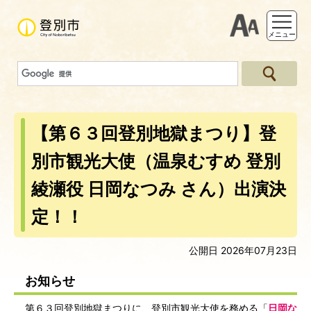
支援ツー
メニュー
【第６３回登別地獄まつり】登
別市観光大使（温泉むすめ 登別
綾瀬役 日岡なつみ さん）出演決
定！！
公開日 2026年07月23日
お知らせ
第６３回登別地獄まつりに、登別市観光大使を務める「
日岡な