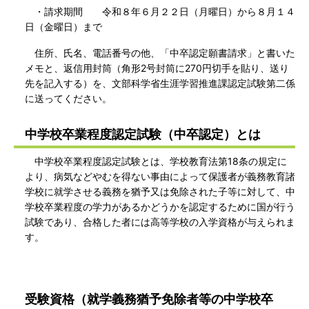
・請求期間 令和８年６月２２日（月曜日）から８月１４
日（金曜日）まで
住所、氏名、電話番号の他、「中卒認定願書請求」と書いた
メモと、返信用封筒（角形2号封筒に270円切手を貼り、送り
先を記入する）を、文部科学省生涯学習推進課認定試験第二係
に送ってください。
中学校卒業程度認定試験（中卒認定）とは
中学校卒業程度認定試験とは、学校教育法第18条の規定に
より、病気などやむを得ない事由によって保護者が義務教育諸
学校に就学させる義務を猶予又は免除された子等に対して、中
学校卒業程度の学力があるかどうかを認定するために国が行う
試験であり、合格した者には高等学校の入学資格が与えられま
す。
受験資格（就学義務猶予免除者等の中学校卒