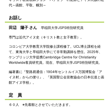
代～函館、平取、幌別～
お話し
田辺 陽子 さん
早稲田大学JSPS特別研究員
専門は近代アイヌ史（キリスト教と女子教育）。
コロンビア大学教育大学院修士課程修了。UCL博士課程を経
て、東海大学と早稲田大学にて非常勤講師を歴任。2025年、
ケンブリッジ大学提携Cambridge Centre for Christianity
Worldwide客員研究員。現在、早稲田大学JSPS特別研究員。
編著書に『聖路易通信：1904年セントルイス万国博覧会「ア
イヌ村」からの便り』、『英国聖公会宣教協会の日本伝道と函
館アイヌ学校』。
定 員
６０人 ※先着順とさせていただきます。