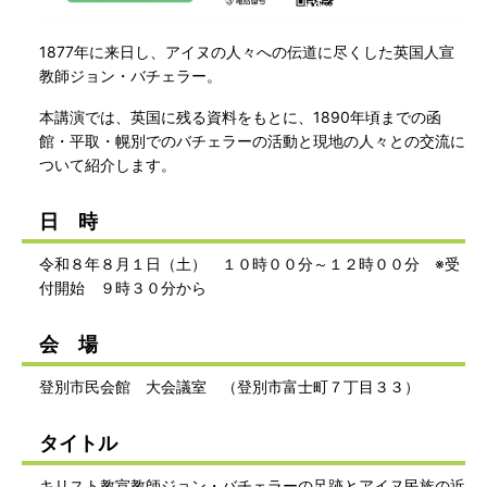
1877年に来日し、アイヌの人々への伝道に尽くした英国人宣
教師ジョン・バチェラー。
本講演では、英国に残る資料をもとに、1890年頃までの函
館・平取・幌別でのバチェラーの活動と現地の人々との交流に
ついて紹介します。
日 時
令和８年８月１日（土） １０時００分～１２時００分 ※受
付開始 ９時３０分から
会 場
登別市民会館 大会議室 （登別市富士町７丁目３３）
タイトル
キリスト教宣教師ジョン・バチェラーの足跡とアイヌ民族の近