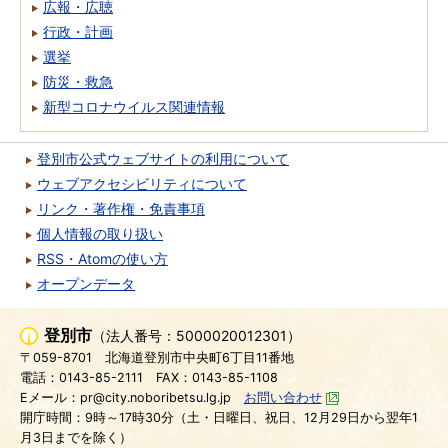
広報・広聴
行政・計画
選挙
防災・救急
新型コロナウイルス関連情報
登別市公式ウェブサイトの利用について
ウェブアクセシビリティについて
リンク・著作権・免責事項
個人情報の取り扱い
RSS・Atomの使い方
オープンデータ
登別市
（法人番号：5000020012301）
〒059-8701
北海道登別市中央町6丁目11番地
電話：0143-85-2111
FAX：0143-85-1108
Eメール：pr@city.noboribetsu.lg.jp
お問い合わせ
開庁時間：9時～17時30分（土・日曜日、祝日、12月29日から翌年1
月3日までを除く）