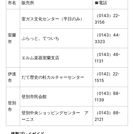
市名
販売所
☎電話
（0143）22-
室ガス文化センター（平日のみ）
3156
室蘭
（0143）44-
ぷらっと。てついち
市
3323
（0143）46-
エルム楽器室蘭支店
1131
伊達
（0142）22-
だて歴史の杜カルチャーセンター
市
1515
（0143）88-
登別市民会館
1139
登別
市
登別中央ショッピングセンター ア
（0143）88-
ーニス
2121
道新プレイガイド