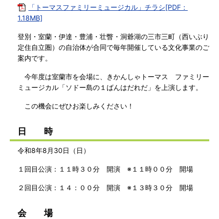
「トーマスファミリーミュージカル」チラシ[PDF：
1.18MB]
登別・室蘭・伊達・豊浦・壮瞥・洞爺湖の三市三町（西いぶり
定住自立圏）の自治体が合同で毎年開催している文化事業のご
案内です。
今年度は室蘭市を会場に、きかんしゃトーマス ファミリー
ミュージカル「ソドー島の１ばんはだれだ」を上演します。
この機会にぜひお楽しみください！
日 時
令和8年8月30日（日）
１回目公演：１１時３０分 開演 ※１１時００分 開場
２回目公演：１４：００分 開演 ※１３時３０分 開場
会 場