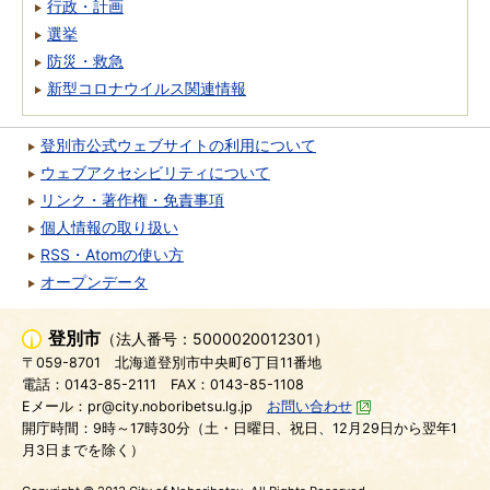
行政・計画
選挙
防災・救急
新型コロナウイルス関連情報
登別市公式ウェブサイトの利用について
ウェブアクセシビリティについて
リンク・著作権・免責事項
個人情報の取り扱い
RSS・Atomの使い方
オープンデータ
登別市
（法人番号：5000020012301）
〒059-8701
北海道登別市中央町6丁目11番地
電話：0143-85-2111
FAX：0143-85-1108
Eメール：pr@city.noboribetsu.lg.jp
お問い合わせ
開庁時間：9時～17時30分（土・日曜日、祝日、12月29日から翌年1
月3日までを除く）