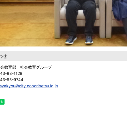
わせ
員会教育部 社会教育グループ
43-88-1129
143-85-9744
syakyou@city.noboribetsu.lg.jp