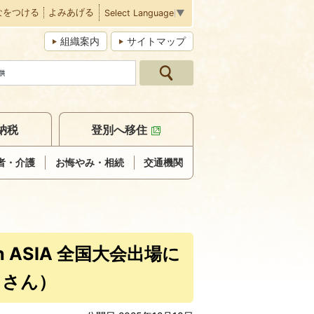
なをつける
よみあげる
Select Language
▼
組織案内
サイトマップ
納税
登別へ移住
者・介護
お悔やみ・相続
交通機関
 ASIA 全国大会出場に
 さん）