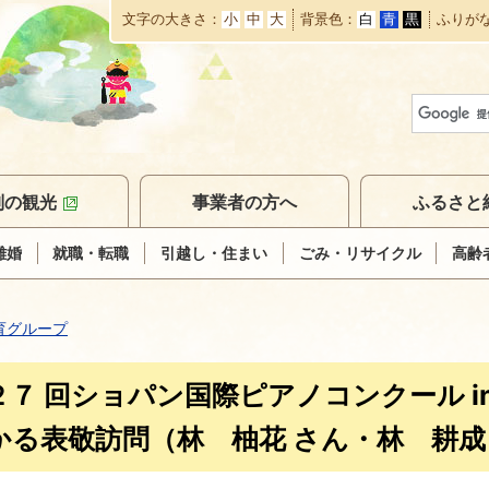
文字の大きさ
小
中
大
背景色
白
青
黒
ふりが
本
文
へ
移
動
別の観光
事業者の方へ
ふるさと
離婚
就職・転職
引越し・住まい
ごみ・リサイクル
高齢
育グループ
２７ 回ショパン国際ピアノコンクール in
かる表敬訪問（林 柚花 さん・林 耕成