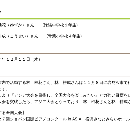
者
花（ゆずか）さん (緑陽中学校１年生)
成（こうせい）さん (青葉小学校４年生)
年１２月１１日（木）
内で活動する林 柚花さん、林 耕成さんは１１月８日に岩見沢市で
ます。
より『アジア大会を目指し、全国大会を楽しみたい』と力強い目標を
会を突破したら、アジア大会となっており、林 柚花さんと林 耕成
する全国大会】
７回ショパン国際ピアノコンクール in ASIA 横浜みなとみらいホー