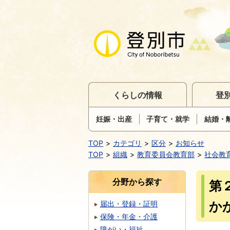
くらしの情報
登
妊娠・出産
子育て・就学
結婚・
TOP
カテゴリ
区分
お知らせ
TOP
組織
教育委員会教育部
社会教
分野から探す
第
か
届出・登録・証明
保険・年金・介護
障がい・福祉